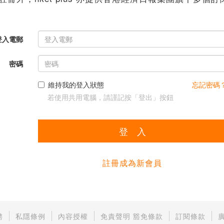
登入電郵
密碼
維持我的登入狀態
忘記密碼
若使用共用電腦，請謹記按「登出」按鈕
登 入
註冊成為新會員
聘
私隱條例
內容授權
免責聲明 豁免條款
訂閱條款